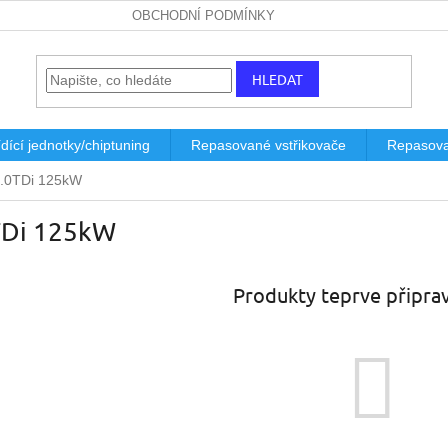
OBCHODNÍ PODMÍNKY
HLEDAT
dící jednotky/chiptuning
Repasované vstřikovače
Repasova
.0TDi 125kW
TDi 125kW
Produkty teprve připra