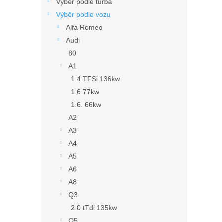
n
Výběr podle turba
e
Výběr podle vozu
l
Alfa Romeo
Audi
80
A1
1.4 TFSi 136kw
1.6 77kw
1.6. 66kw
A2
A3
A4
A5
A6
A8
Q3
2.0 tTdi 135kw
Q5