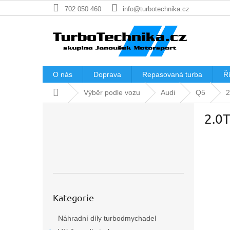
Přejít
702 050 460
info@turbotechnika.cz
na
obsah
O nás
Doprava
Repasovaná turba
Ří
Domů
Výběr podle vozu
Audi
Q5
2
P
2.0
o
s
t
r
a
n
n
Přeskočit
í
Kategorie
kategorie
p
Náhradní díly turbodmychadel
a