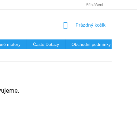
Přihlášení
NÁKUPNÍ
Prázdný košík
KOŠÍK
né motory
Časté Dotazy
Obchodní podmínky
Podmín
vujeme.