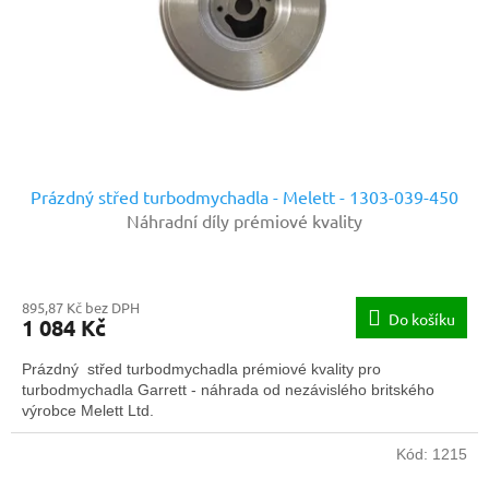
o
d
u
k
t
ů
Prázdný střed turbodmychadla - Melett - 1303-039-450
Náhradní díly prémiové kvality
895,87 Kč bez DPH
Do košíku
1 084 Kč
Prázdný střed turbodmychadla prémiové kvality pro
turbodmychadla Garrett - náhrada od nezávislého britského
výrobce Melett Ltd.
Kód:
1215