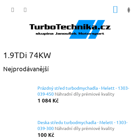
Přejít
NÁKUP
na
obsah
KOŠÍK
1.9TDi 74KW
Nejprodávanější
Prázdný střed turbodmychadla - Melett - 1303-
039-450
Náhradní díly prémiové kvality
1 084 Kč
Deska středu turbodmychadla - Melett - 1303-
039-300
Náhradní díly prémiové kvality
100 Kč