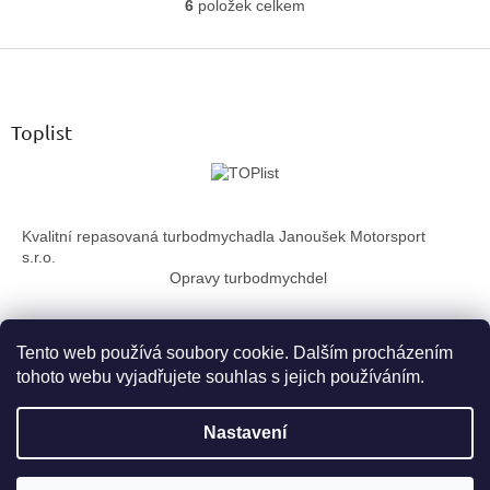
6
položek celkem
O
v
Z
l
á
á
d
p
a
a
Toplist
c
t
í
í
p
r
v
Kvalitní repasovaná turbodmychadla Janoušek Motorsport
k
s.r.o.
y
Opravy turbodmychdel
v
ý
p
i
Tento web používá soubory cookie. Dalším procházením
s
tohoto webu vyjadřujete souhlas s jejich používáním.
u
Vytvořil Shoptet
Nastavení
Copyright 2026
TurboTechnika.cz
. Všechna práva vyhrazena.