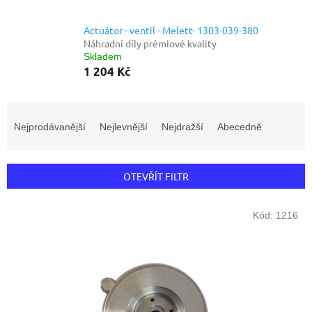
Actuátor - ventil - Melett- 1303-039-380
Náhradní díly prémiové kvality
Skladem
1 204 Kč
Ř
a
Nejprodávanější
Nejlevnější
Nejdražší
Abecedně
z
e
n
OTEVŘÍT FILTR
í
p
V
r
Kód:
1216
ý
o
p
d
i
u
s
k
p
t
r
ů