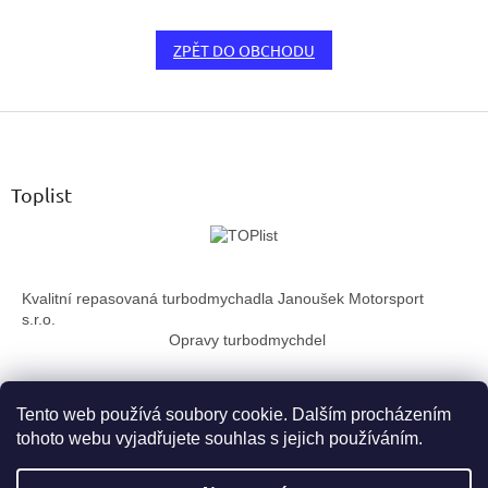
ZPĚT DO OBCHODU
Z
á
p
a
Toplist
t
í
Kvalitní repasovaná turbodmychadla Janoušek Motorsport
s.r.o.
Opravy turbodmychdel
Tento web používá soubory cookie. Dalším procházením
tohoto webu vyjadřujete souhlas s jejich používáním.
Vytvořil Shoptet