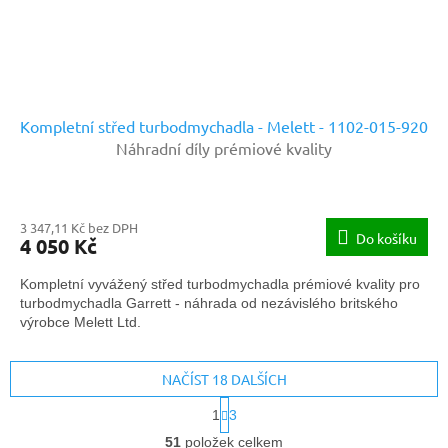
Kompletní střed turbodmychadla - Melett - 1102-015-920
Náhradní díly prémiové kvality
3 347,11 Kč bez DPH
Do košíku
4 050 Kč
Kompletní vyvážený střed turbodmychadla prémiové kvality pro
turbodmychadla Garrett - náhrada od nezávislého britského
výrobce Melett Ltd.
NAČÍST 18 DALŠÍCH
S
1
3
t
O
r
51
položek celkem