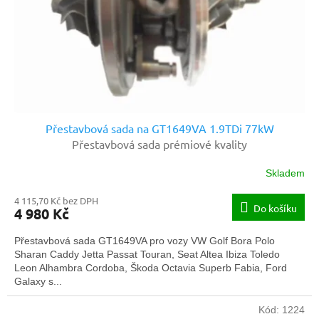
o
d
u
k
t
ů
Přestavbová sada na GT1649VA 1.9TDi 77kW
Přestavbová sada prémiové kvality
Skladem
Průměrné
hodnocení
4 115,70 Kč bez DPH
produktu
Do košíku
4 980 Kč
je
5,0
Přestavbová sada GT1649VA pro vozy VW Golf Bora Polo
z
Sharan Caddy Jetta Passat Touran, Seat Altea Ibiza Toledo
5
Leon Alhambra Cordoba, Škoda Octavia Superb Fabia, Ford
hvězdiček.
Galaxy s...
Kód:
1224