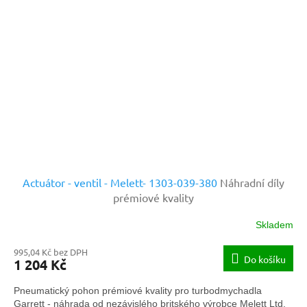
Actuátor - ventil - Melett- 1303-039-380
Náhradní díly
prémiové kvality
Skladem
995,04 Kč bez DPH
Do košíku
1 204 Kč
Pneumatický pohon prémiové kvality pro turbodmychadla
Garrett - náhrada od nezávislého britského výrobce Melett Ltd.