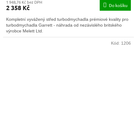
1 948,76 Kč bez DPH
Do košíku
2 358 Kč
Kompletní vyvážený střed turbodmychadla prémiové kvality pro
turbodmychadla Garrett - náhrada od nezávislého britského
výrobce Melett Ltd.
Kód:
1206