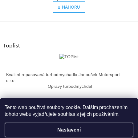
v
á
l
NAHORU
n
k
á
o
d
v
Z
a
á
c
á
n
í
p
í
p
a
Toplist
r
t
v
í
k
y
v
Kvalitní repasovaná turbodmychadla Janoušek Motorsport
ý
s.r.o.
p
Opravy turbodmychdel
i
s
u
Tento web používá soubory cookie. Dalším procházením
tohoto webu vyjadřujete souhlas s jejich používáním.
Vytvořil Shoptet
Nastavení