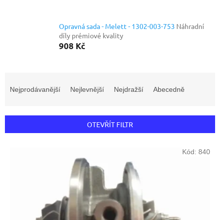
Opravná sada - Melett - 1302-003-753
Náhradní
díly prémiové kvality
908 Kč
Ř
a
Nejprodávanější
Nejlevnější
Nejdražší
Abecedně
z
e
n
OTEVŘÍT FILTR
í
p
V
r
Kód:
840
ý
o
p
d
i
u
s
k
p
t
r
ů