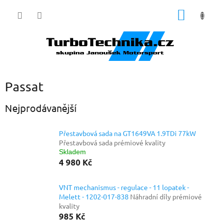
Přejít
NÁKUP
na
obsah
KOŠÍK
Passat
Nejprodávanější
Přestavbová sada na GT1649VA 1.9TDi 77kW
Přestavbová sada prémiové kvality
Skladem
4 980 Kč
VNT mechanismus - regulace - 11 lopatek -
Melett - 1202-017-838
Náhradní díly prémiové
kvality
985 Kč