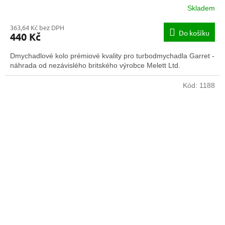
Skladem
363,64 Kč bez DPH
Do košíku
440 Kč
Dmychadlové kolo prémiové kvality pro turbodmychadla Garret -
náhrada od nezávislého britského výrobce Melett Ltd.
Kód:
1188