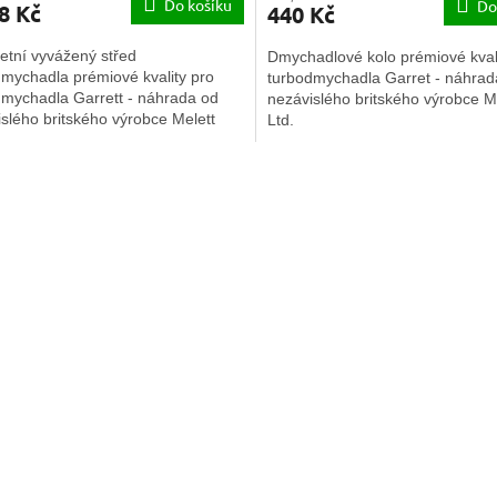
Do košíku
Do
8 Kč
440 Kč
etní vyvážený střed
Dmychadlové kolo prémiové kvali
mychadla prémiové kvality pro
turbodmychadla Garret - náhrad
dmychadla Garrett - náhrada od
nezávislého britského výrobce M
slého britského výrobce Melett
Ltd.
O
v
l
á
d
a
c
í
p
r
v
k
y
v
ý
p