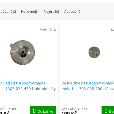
odávanější
Nejlevnější
Nejdražší
Abecedně
Kód:
1216
K
ný střed turbodmychadla -
Deska středu turbodmychadla
t - 1303-039-450
Náhradní díly
Melett - 1303-039-300
Náhra
ové kvality
prémiové kvality
 Kč bez DPH
82,64 Kč bez DPH
Do košíku
Do
4 Kč
100 Kč