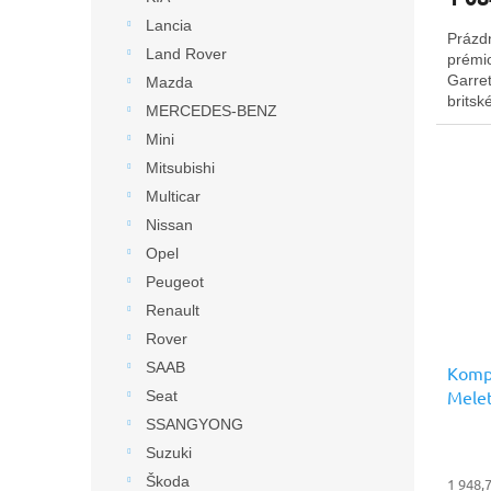
Lancia
Prázd
Land Rover
prémio
Garret
Mazda
britsk
MERCEDES-BENZ
Mini
Mitsubishi
Multicar
Nissan
Opel
Peugeot
Renault
Rover
SAAB
Kompl
Melet
Seat
prémi
SSANGYONG
Suzuki
Škoda
1 948,