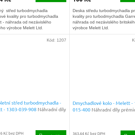
ný střed turbodmychadla
Deska středu turbodmychadla p
vé kvality pro turbodmychadla
kvality pro turbodmychadla Garre
t - náhrada od nezávislého
náhrada od nezávislého britské
ého výrobce Melett Ltd.
výrobce Melett Ltd.
Kód:
1207
K
etní střed turbodmychadla -
Dmychadlové kolo - Melett -
t - 1303-039-908
Náhradní díly
015-400
Náhradní díly prémi
ové kvality
kvality
76 Kč bez DPH
363,64 Kč bez DPH