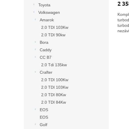
2 35
Toyota
Volkswagen
Kompl
turbod
Amarok
turbo
2.0 TDI 103Kw
nezávi
2.0 TDI 90kw
Ltd.
Bora
Caddy
CC B7
2.0 Tdi 135kw
Crafter
2.0 TDI 100Kw
2.0 TDI 103Kw
2.0 TDI 80Kw
2.0 TDI 84Kw
EOS
EOS
Golf