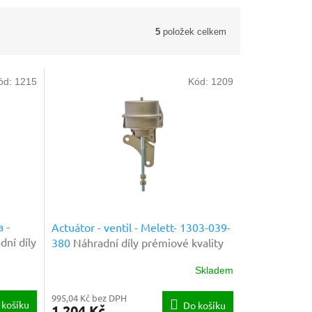
5
položek celkem
ód:
1215
Kód:
1209
 -
Actuátor - ventil - Melett- 1303-039-
dní díly
380
Náhradní díly prémiové kvality
Skladem
995,04 Kč bez DPH
 košíku
Do košíku
1 204 Kč