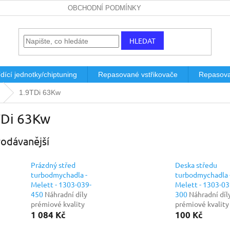
OBCHODNÍ PODMÍNKY
HLEDAT
dící jednotky/chiptuning
Repasované vstřikovače
Repasova
1.9TDi 63Kw
TDi 63Kw
odávanější
Prázdný střed
Deska středu
turbodmychadla -
turbodmychadla 
Melett - 1303-039-
Melett - 1303-03
450
Náhradní díly
300
Náhradní díl
prémiové kvality
prémiové kvality
1 084 Kč
100 Kč