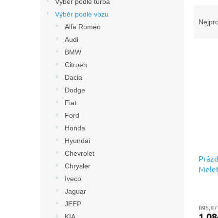
n
Výběr podle turba
Ř
e
Výběr podle vozu
a
l
Nejpr
Alfa Romeo
z
Audi
e
V
n
BMW
ý
í
Citroen
p
p
Dacia
i
r
Dodge
s
o
Fiat
p
d
r
u
Ford
o
k
Honda
d
t
Hyundai
u
ů
Chevrolet
Prázd
k
Chrysler
Melet
t
prémi
Iveco
ů
Jaguar
JEEP
895,87
1 08
KIA