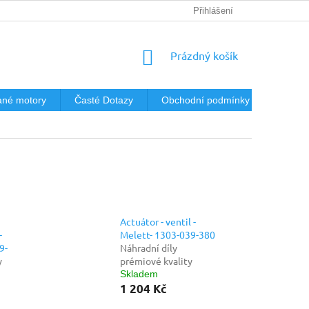
Přihlášení
NÁKUPNÍ
Prázdný košík
KOŠÍK
né motory
Časté Dotazy
Obchodní podmínky
Podmín
Actuátor - ventil -
-
Melett- 1303-039-380
9-
Náhradní díly
y
prémiové kvality
Skladem
1 204 Kč