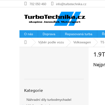
Přejít
702 050 460
info@turbotechnika.cz
na
obsah
O nás
Doprava
Repasovaná turba
Ří
Domů
Výběr podle vozu
Volkswagen
T5
P
1.9
o
s
Nejpr
t
r
a
n
n
Přeskočit
í
Kategorie
kategorie
p
Náhradní díly turbodmychadel
a