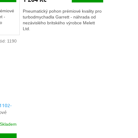
rémiové
Pneumatický pohon prémiové kvality pro
t -
turbodmychadla Garrett - náhrada od
ho
nezávislého britského výrobce Melett
Ltd.
ód:
1190
 1102-
ové
Skladem