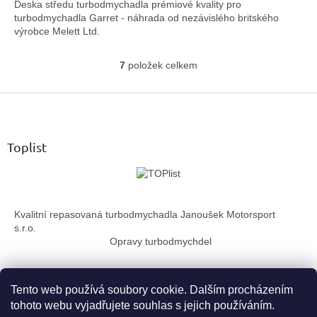
Deska středu turbodmychadla prémiové kvality pro
turbodmychadla Garret - náhrada od nezávislého britského
výrobce Melett Ltd.
7
položek celkem
O
v
Z
l
á
á
d
p
a
a
Toplist
c
t
í
í
p
r
v
Kvalitní repasovaná turbodmychadla Janoušek Motorsport
k
s.r.o.
y
Opravy turbodmychdel
v
ý
p
i
Tento web používá soubory cookie. Dalším procházením
s
tohoto webu vyjadřujete souhlas s jejich používáním.
u