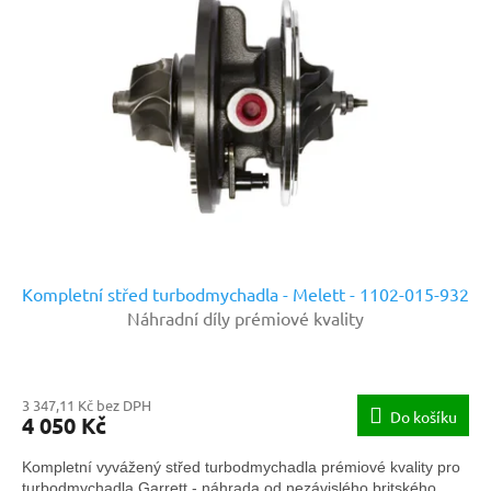
Kompletní střed turbodmychadla - Melett - 1102-015-932
Náhradní díly prémiové kvality
3 347,11 Kč bez DPH
Do košíku
4 050 Kč
Kompletní vyvážený střed turbodmychadla prémiové kvality pro
turbodmychadla Garrett - náhrada od nezávislého britského