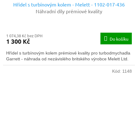
Hřídel s turbínovým kolem - Melett - 1102-017-436
Náhradní díly prémiové kvality
1 074,38 Kč bez DPH
Do košíku
1 300 Kč
Hřídel s turbínovým kolem prémiové kvality pro turbodmychadla
Garrett - náhrada od nezávislého britského výrobce Melett Ltd.
Kód:
1148