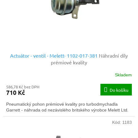
o
d
u
k
t
ů
Actuátor - ventil - Melett- 1102-017-381
Náhradní díly
prémiové kvality
Skladem
586,78 Kč bez DPH
Do košíku
710 Kč
Pneumatický pohon prémiové kvality pro turbodmychadla
Garrett - náhrada od nezávislého britského výrobce Melett Ltd.
Kód:
1183