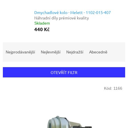
Dmychadlové kolo - Melett - 1102-015-407
Náhradní díly prémiové kvality
Skladem
440 Kč
Ř
a
Nejprodávanější
Nejlevnější
Nejdražší
Abecedně
z
e
n
OTEVŘÍT FILTR
í
p
V
r
Kód:
1166
ý
o
p
d
i
u
s
k
p
t
r
ů