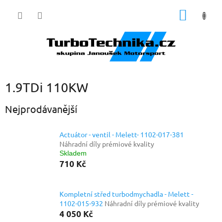
Přejít
NÁKUP
na
obsah
KOŠÍK
1.9TDi 110KW
Nejprodávanější
Actuátor - ventil - Melett- 1102-017-381
Náhradní díly prémiové kvality
Skladem
710 Kč
Kompletní střed turbodmychadla - Melett -
1102-015-932
Náhradní díly prémiové kvality
4 050 Kč