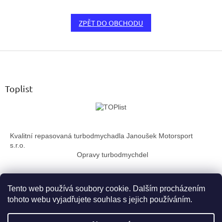
ZPĚT DO OBCHODU
Z
á
p
a
Toplist
t
í
Kvalitní repasovaná turbodmychadla Janoušek Motorsport
s.r.o.
Opravy turbodmychdel
Tento web používá soubory cookie. Dalším procházením
tohoto webu vyjadřujete souhlas s jejich používáním.
Vytvořil Shoptet