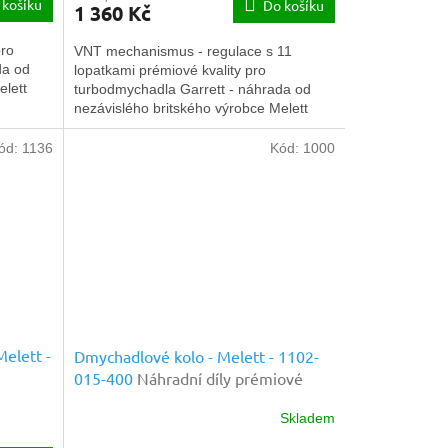
 košíku
Do košíku
1 360 Kč
pro
VNT mechanismus - regulace s 11
da od
lopatkami prémiové kvality pro
elett
turbodmychadla Garrett - náhrada od
nezávislého britského výrobce Melett
Ltd.
ód:
1136
Kód:
1000
Melett -
Dmychadlové kolo - Melett - 1102-
015-400
Náhradní díly prémiové
kvality
Skladem