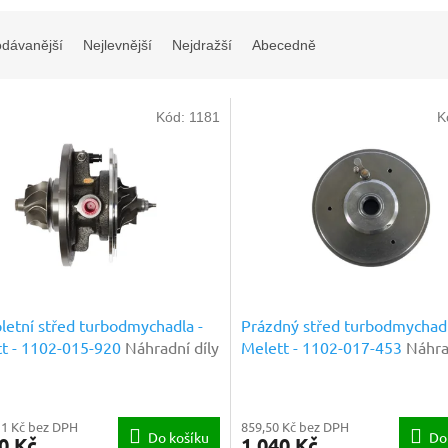
odávanější
Nejlevnější
Nejdražší
Abecedně
Kód:
1181
K
etní střed turbodmychadla -
Prázdný střed turbodmychadl
t - 1102-015-920
Náhradní díly
Melett - 1102-017-453
Náhra
ové kvality
prémiové kvality
11 Kč bez DPH
859,50 Kč bez DPH
Do košíku
Do
0 Kč
1 040 Kč