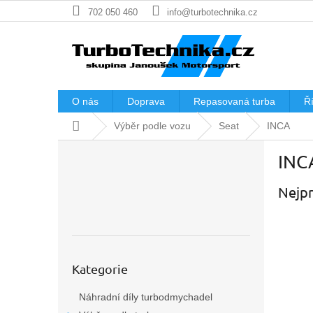
Přejít
702 050 460
info@turbotechnika.cz
na
obsah
O nás
Doprava
Repasovaná turba
Ří
Domů
Výběr podle vozu
Seat
INCA
P
INC
o
s
Nejpr
t
r
a
n
n
Přeskočit
í
Kategorie
kategorie
p
Náhradní díly turbodmychadel
a