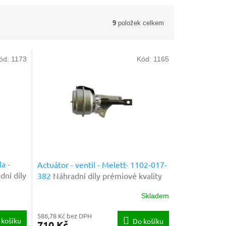
9
položek celkem
ód:
1173
Kód:
1165
a -
Actuátor - ventil - Melett- 1102-017-
dní díly
382
Náhradní díly prémiové kvality
Skladem
586,78 Kč bez DPH
 košíku
Do košíku
710 Kč