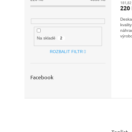
181,82
220
Deska
kvalit
náhra
výrobc
Na skladě
2
ROZBALIT FILTR
Facebook
Z
á
p
a
t
Toplist