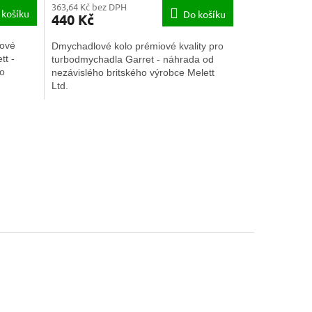
363,64 Kč bez DPH
 košíku
Do košíku
440 Kč
iové
Dmychadlové kolo prémiové kvality pro
tt -
turbodmychadla Garret - náhrada od
ho
nezávislého britského výrobce Melett
Ltd.