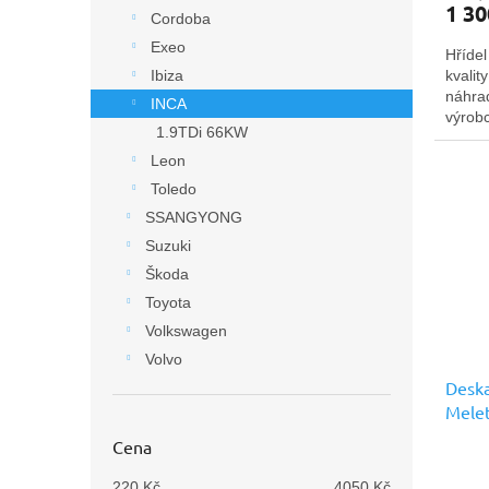
1 30
Cordoba
Exeo
Hříde
kvalit
Ibiza
náhra
INCA
výrobc
1.9TDi 66KW
Leon
Toledo
SSANGYONG
Suzuki
Škoda
Toyota
Volkswagen
Volvo
Deska
Melet
prémi
Cena
220
Kč
4050
Kč