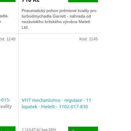
Pneumatický pohon prémiové kvality pro
adla
turbodmychadla Garrett - náhrada od
o
nezávislého britského výrobce Melett
Ltd.
ód:
1148
Kód:
1145
-015-
VNT mechanismus - regulace - 11
vality
lopatek - Melett - 1102-017-830
Náhradní díly prémiové kvality
1 123,97 Kč bez DPH