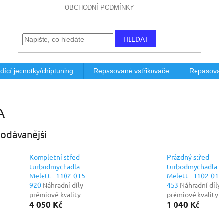
OBCHODNÍ PODMÍNKY
HLEDAT
dící jednotky/chiptuning
Repasované vstřikovače
Repasova
A
odávanější
Kompletní střed
Prázdný střed
turbodmychadla -
turbodmychadla 
Melett - 1102-015-
Melett - 1102-01
920
Náhradní díly
453
Náhradní díl
prémiové kvality
prémiové kvality
4 050 Kč
1 040 Kč