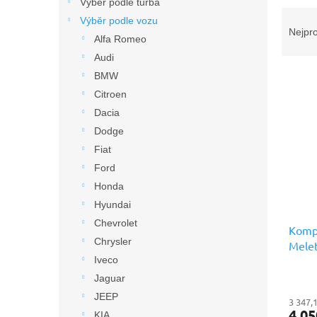
n
Výběr podle turba
Ř
e
Výběr podle vozu
a
l
Nejpr
Alfa Romeo
z
Audi
e
V
n
BMW
ý
í
Citroen
p
p
Dacia
i
r
Dodge
s
o
Fiat
p
d
r
u
Ford
o
k
Honda
d
t
Hyundai
u
ů
Chevrolet
Kompl
k
Chrysler
Melet
t
prémi
Iveco
ů
Jaguar
JEEP
3 347,
4 05
KIA