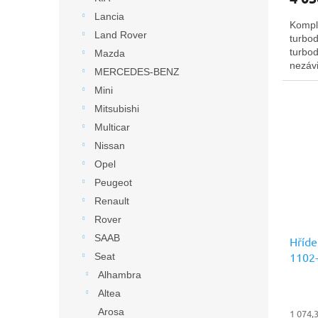
Lancia
Kompl
Land Rover
turbod
turbo
Mazda
nezávi
MERCEDES-BENZ
Ltd.
Mini
Mitsubishi
Multicar
Nissan
Opel
Peugeot
Renault
Rover
SAAB
Hříde
1102
Seat
prémi
Alhambra
Altea
Arosa
1 074,