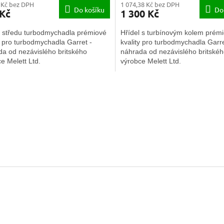
 Kč bez DPH
1 074,38 Kč bez DPH
Do košíku
Do
 Kč
1 300 Kč
 středu turbodmychadla prémiové
Hřídel s turbínovým kolem prém
y pro turbodmychadla Garret -
kvality pro turbodmychadla Garre
da od nezávislého britského
náhrada od nezávislého britské
e Melett Ltd.
výrobce Melett Ltd.
O
v
l
á
d
a
c
í
p
r
v
k
y
v
ý