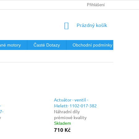
Přihlášení
NÁKUPNÍ
Prázdný košík
KOŠÍK
né motory
Časté Dotazy
Obchodní podmínky
Podmín
Actuátor - ventil -
-
Melett- 1102-017-382
7-
Náhradní díly
y
prémiové kvality
Skladem
710 Kč