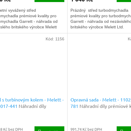
etní vyvážený střed
Prázdný střed turbodmychadla
mychadla prémiové kvality pro
prémiové kvality pro turbodmych
dmychadla Garrett - náhrada od
Garrett - náhrada od nezávisléh
slého britského výrobce Melett
britského výrobce Melett Ltd.
Kód:
1156
K
l s turbínovým kolem - Melett -
Opravná sada - Melett - 1102
-017-441
Náhradní díly
781
Náhradní díly prémiové k
ové kvality
38 Kč bez DPH
991,74 Kč bez DPH