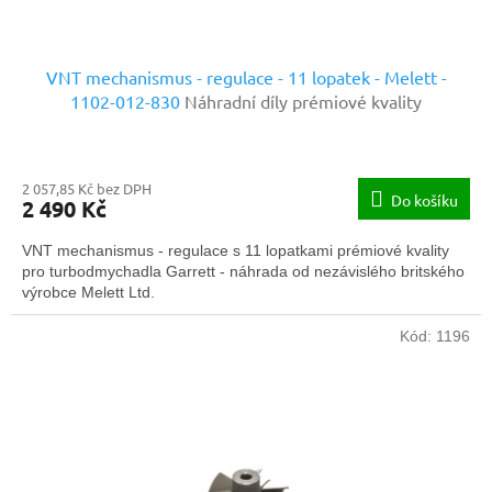
ů
VNT mechanismus - regulace - 11 lopatek - Melett -
1102-012-830
Náhradní díly prémiové kvality
2 057,85 Kč bez DPH
Do košíku
2 490 Kč
VNT mechanismus - regulace s 11 lopatkami prémiové kvality
pro turbodmychadla Garrett - náhrada od nezávislého britského
výrobce Melett Ltd.
Kód:
1196