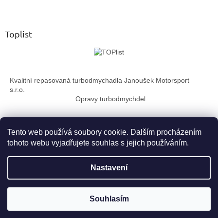
Z
l
á
á
d
p
a
a
Toplist
c
t
í
í
p
r
v
Kvalitní repasovaná turbodmychadla Janoušek Motorsport
k
s.r.o.
y
Opravy turbodmychdel
v
ý
p
i
Tento web používá soubory cookie. Dalším procházením
s
tohoto webu vyjadřujete souhlas s jejich používáním.
u
Vytvořil Shoptet
Nastavení
Copyright 2026
TurboTechnika.cz
. Všechna práva vyhrazena.
Souhlasím
Upravit nastavení cookies