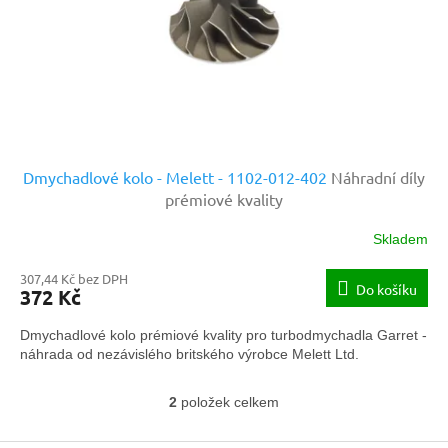
Dmychadlové kolo - Melett - 1102-012-402
Náhradní díly
prémiové kvality
Skladem
307,44 Kč bez DPH
Do košíku
372 Kč
Dmychadlové kolo prémiové kvality pro turbodmychadla Garret -
náhrada od nezávislého britského výrobce Melett Ltd.
2
položek celkem
O
v