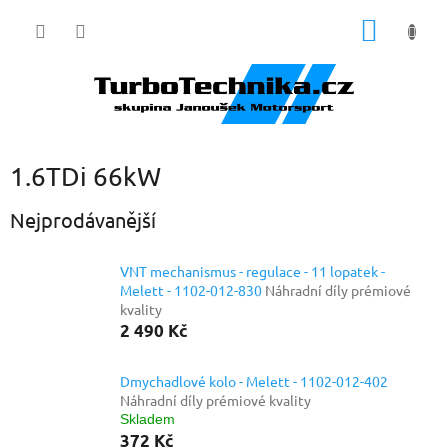
Přejít
NÁKUP
na
obsah
KOŠÍK
1.6TDi 66kW
Nejprodávanější
VNT mechanismus - regulace - 11 lopatek -
Melett - 1102-012-830
Náhradní díly prémiové
kvality
2 490 Kč
Dmychadlové kolo - Melett - 1102-012-402
Náhradní díly prémiové kvality
Skladem
372 Kč