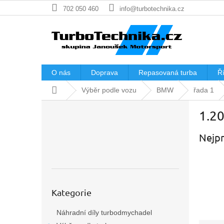
Přejít
702 050 460
info@turbotechnika.cz
na
obsah
O nás
Doprava
Repasovaná turba
Ří
Domů
Výběr podle vozu
BMW
řada 1
P
1.2
o
s
Nejpr
t
r
a
n
n
Přeskočit
í
Kategorie
kategorie
p
Náhradní díly turbodmychadel
a