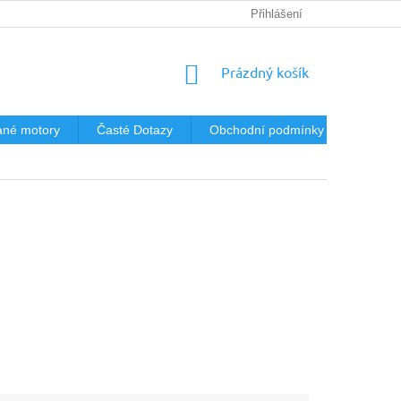
Přihlášení
NÁKUPNÍ
Prázdný košík
KOŠÍK
né motory
Časté Dotazy
Obchodní podmínky
Podmín