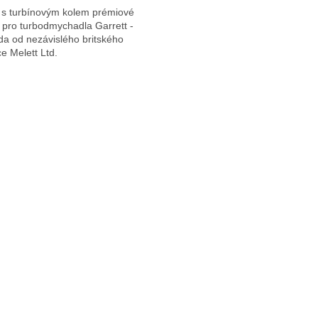
l s turbínovým kolem prémiové
y pro turbodmychadla Garrett -
da od nezávislého britského
e Melett Ltd.
O
v
l
á
d
a
c
í
p
r
v
k
y
v
ý
p
i
s