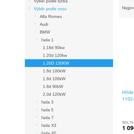
Ř
n
Výběr podle turba
a
e
Nejpr
Výběr podle vozu
z
l
Alfa Romeo
e
Audi
V
n
ý
BMW
í
p
p
řada 1
i
r
1.18d 90kw
s
o
1.20d 120kw
p
d
1.20D 130KW
r
u
1.8d 100kW
o
k
d
t
1.8d 105kW
u
ů
1.8d 90kW
k
Hříde
2.0d 120kW
t
1102
řada 3
ů
prémi
řada 5
řada 7
905,79
řada X3
1 09
řada X5