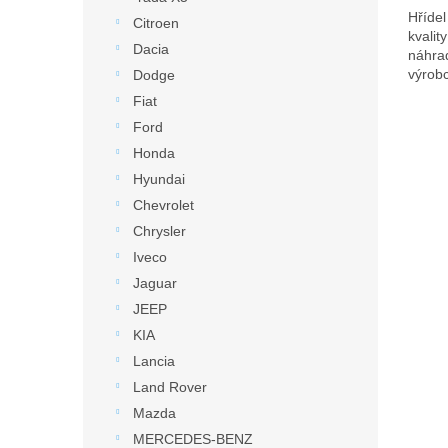
Hříde
Citroen
kvalit
Dacia
náhra
výrobc
Dodge
Fiat
Ford
Honda
Hyundai
Chevrolet
Chrysler
Iveco
Jaguar
JEEP
KIA
Lancia
Land Rover
Mazda
MERCEDES-BENZ