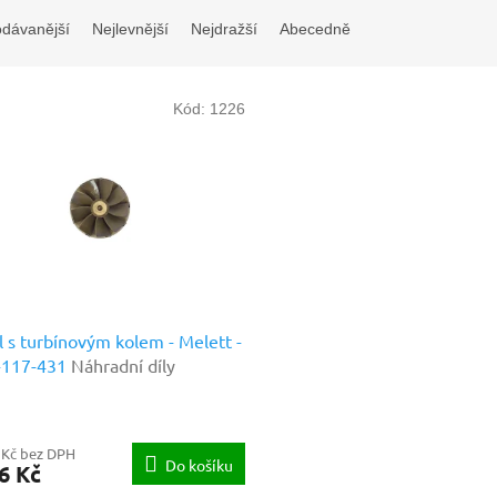
odávanější
Nejlevnější
Nejdražší
Abecedně
Kód:
1226
l s turbínovým kolem - Melett -
-117-431
Náhradní díly
ové kvality
 Kč bez DPH
Do košíku
6 Kč