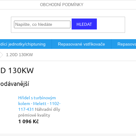
OBCHODNÍ PODMÍNKY
HLEDAT
dící jednotky/chiptuning
Repasované vstřikovače
Repasova
1.20D 130KW
0D 130KW
odávanější
Hřídel s turbínovým
kolem - Melett - 1102-
117-431
Náhradní díly
prémiové kvality
1 096 Kč