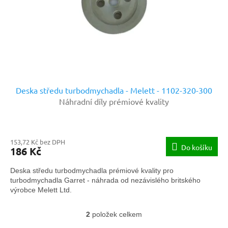
Deska středu turbodmychadla - Melett - 1102-320-300
Náhradní díly prémiové kvality
153,72 Kč bez DPH
Do košíku
186 Kč
Deska středu turbodmychadla prémiové kvality pro
turbodmychadla Garret - náhrada od nezávislého britského
výrobce Melett Ltd.
2
položek celkem
O