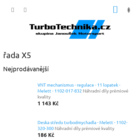
Přejít
NÁKUP
na
obsah
KOŠÍK
řada X5
Nejprodávanější
VNT mechanismus - regulace - 11 lopatek -
Melett - 1102-017-832
Náhradní díly prémiové
kvality
1 143 Kč
Deska středu turbodmychadla - Melett - 1102-
320-300
Náhradní díly prémiové kvality
186 Kč