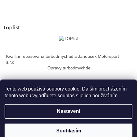
v
Z
l
á
á
d
p
a
a
Toplist
c
t
í
í
p
r
v
Kvalitní repasovaná turbodmychadla Janoušek Motorsport
k
s.r.o.
y
Opravy turbodmychdel
v
ý
p
i
Tento web používá soubory cookie. Dalším procházením
s
tohoto webu vyjadřujete souhlas s jejich používáním.
u
Vytvořil Shoptet
Nastavení
Copyright 2026
TurboTechnika.cz
. Všechna práva vyhrazena.
Souhlasím
Upravit nastavení cookies