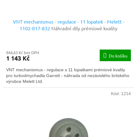
ů
VNT mechanismus - regulace - 11 lopatek - Melett -
1102-017-832
Náhradní díly prémiové kvality
944,63 Kč bez DPH
Do košíku
1 143 Kč
VNT mechanismus - regulace s 11 lopatkami prémiové kvality
pro turbodmychadla Garrett - náhrada od nezávislého britského
výrobce Melett Ltd.
Kód:
1214