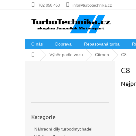
Přejít
702 050 460
info@turbotechnika.cz
na
obsah
O nás
Doprava
Repasovaná turba
Ří
Domů
Výběr podle vozu
Citroen
C8
P
C8
o
s
Nejpr
t
r
a
n
n
Přeskočit
í
Kategorie
kategorie
p
Náhradní díly turbodmychadel
a