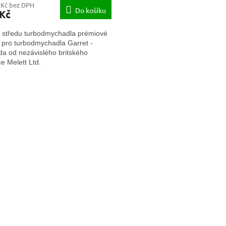
 Kč bez DPH
Do košíku
 Kč
 středu turbodmychadla prémiové
y pro turbodmychadla Garret -
da od nezávislého britského
e Melett Ltd.
O
v
l
á
d
a
c
í
p
r
v
k
y
v
ý