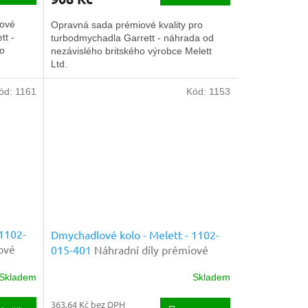
iové
Opravná sada prémiové kvality pro
tt -
turbodmychadla Garrett - náhrada od
ho
nezávislého britského výrobce Melett
Ltd.
ód:
1161
Kód:
1153
 1102-
Dmychadlové kolo - Melett - 1102-
ové
015-401
Náhradní díly prémiové
kvality
Skladem
Skladem
363,64 Kč bez DPH