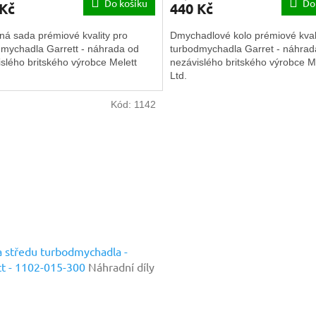
Do košíku
Do
 Kč
440 Kč
ná sada prémiové kvality pro
Dmychadlové kolo prémiové kvali
dmychadla Garrett - náhrada od
turbodmychadla Garret - náhrad
slého britského výrobce Melett
nezávislého britského výrobce M
Ltd.
Kód:
1142
 středu turbodmychadla -
t - 1102-015-300
Náhradní díly
ové kvality