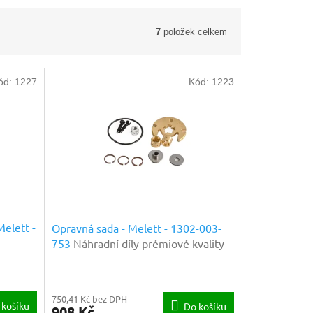
7
položek celkem
ód:
1227
Kód:
1223
Melett -
Opravná sada - Melett - 1302-003-
753
Náhradní díly prémiové kvality
750,41 Kč bez DPH
 košíku
Do košíku
908 Kč