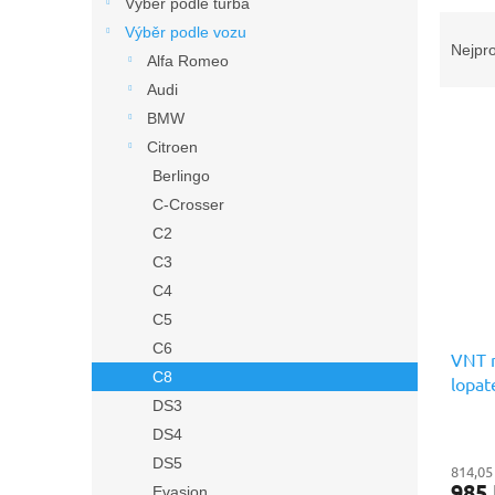
n
Výběr podle turba
Ř
e
Výběr podle vozu
a
l
Nejpr
Alfa Romeo
z
Audi
e
V
n
BMW
ý
í
Citroen
p
p
Berlingo
i
r
C-Crosser
s
o
C2
p
d
r
u
C3
o
k
C4
d
t
C5
u
ů
C6
VNT m
k
C8
lopat
t
Náhra
DS3
ů
DS4
DS5
814,05
985
Evasion