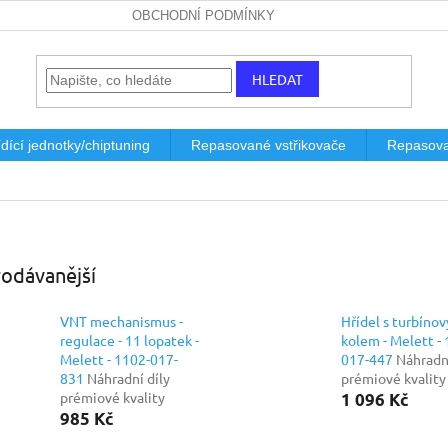
OBCHODNÍ PODMÍNKY
HLEDAT
dící jednotky/chiptuning
Repasované vstřikovače
Repasova
odávanější
VNT mechanismus -
Hřídel s turbíno
regulace - 11 lopatek -
kolem - Melett -
Melett - 1102-017-
017-447
Náhradní
831
Náhradní díly
prémiové kvality
prémiové kvality
1 096 Kč
985 Kč