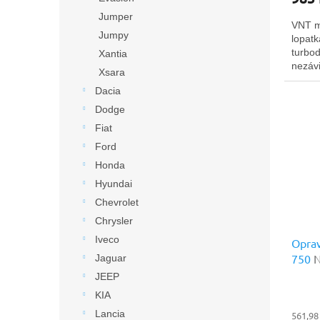
Jumper
VNT m
Jumpy
lopatk
turbo
Xantia
nezávi
Xsara
Ltd.
Dacia
Dodge
Fiat
Ford
Honda
Hyundai
Chevrolet
Chrysler
Iveco
Oprav
750
N
Jaguar
JEEP
KIA
Lancia
561,98