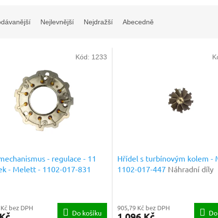
odávanější
Nejlevnější
Nejdražší
Abecedně
Kód:
1233
K
echanismus - regulace - 11
Hřídel s turbínovým kolem - 
ek - Melett - 1102-017-831
1102-017-447
Náhradní díly
dní díly prémiové kvality
prémiové kvality
 Kč bez DPH
905,79 Kč bez DPH
Do košíku
Do
 Kč
1 096 Kč