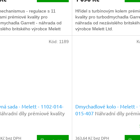
echanismus - regulace s 11
Hřídel s turbínovým kolem prém
ami prémiové kvality pro
kvality pro turbodmychadla Garre
dmychadla Garrett - náhrada od
náhrada od nezávislého britské
slého britského výrobce Melett
výrobce Melett Ltd.
Kód:
1189
K
ná sada - Melett - 1102-014-
Dmychadlové kolo - Melett -
áhradní díly prémiové kvality
015-407
Náhradní díly prémi
kvality
 Kč bez DPH
363,64 Kč bez DPH