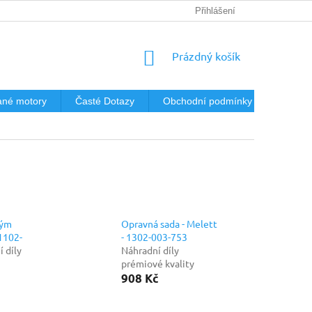
Přihlášení
NÁKUPNÍ
Prázdný košík
KOŠÍK
né motory
Časté Dotazy
Obchodní podmínky
Podmín
vým
Opravná sada - Melett
 1102-
- 1302-003-753
 díly
Náhradní díly
prémiové kvality
908 Kč