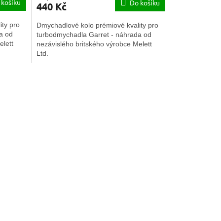
 košíku
Do košíku
440 Kč
ty pro
Dmychadlové kolo prémiové kvality pro
a od
turbodmychadla Garret - náhrada od
elett
nezávislého britského výrobce Melett
Ltd.