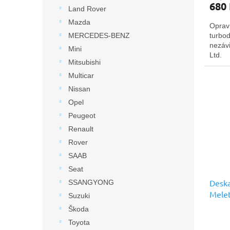
680
Land Rover
Mazda
Oprav
turbo
MERCEDES-BENZ
nezávi
Mini
Ltd.
Mitsubishi
Multicar
Nissan
Opel
Peugeot
Renault
Rover
SAAB
Seat
Deska
SSANGYONG
Melet
Suzuki
prémi
Škoda
Toyota