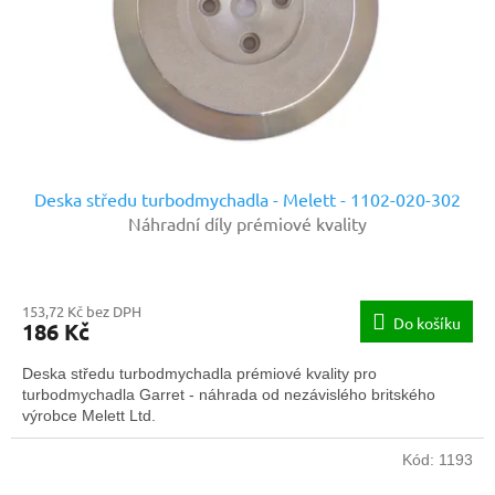
o
d
u
k
t
ů
Deska středu turbodmychadla - Melett - 1102-020-302
Náhradní díly prémiové kvality
153,72 Kč bez DPH
Do košíku
186 Kč
Deska středu turbodmychadla prémiové kvality pro
turbodmychadla Garret - náhrada od nezávislého britského
výrobce Melett Ltd.
Kód:
1193