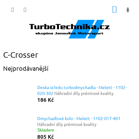
Přejít
NÁKUP
na
obsah
KOŠÍK
C-Crosser
Nejprodávanější
Deska středu turbodmychadla - Melett - 1102-
020-302
Náhradní díly prémiové kvality
186 Kč
Dmychadlové kolo - Melett - 1102-017-401
Náhradní díly prémiové kvality
Skladem
805 Kč