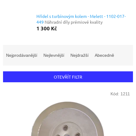
Hřídel s turbínovým kolem - Melett - 1102-017-
449
Náhradní díly prémiové kvality
1 300 Kč
Ř
a
Nejprodávanější
Nejlevnější
Nejdražší
Abecedně
z
e
n
OTEVŘÍT FILTR
í
p
V
r
Kód:
1211
ý
o
p
d
i
u
s
k
p
t
r
ů