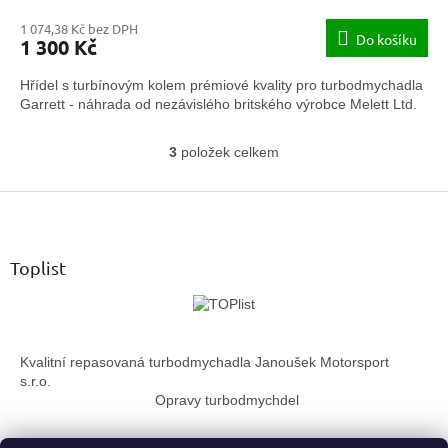
1 074,38 Kč bez DPH
Do košíku
1 300 Kč
Hřídel s turbínovým kolem prémiové kvality pro turbodmychadla
Garrett - náhrada od nezávislého britského výrobce Melett Ltd.
3
položek celkem
O
v
Z
l
á
á
d
p
a
a
Toplist
c
t
í
í
p
r
v
Kvalitní repasovaná turbodmychadla Janoušek Motorsport
k
s.r.o.
y
Opravy turbodmychdel
v
ý
p