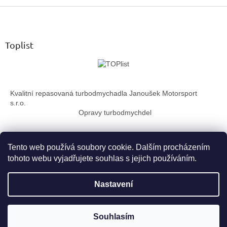
v
Z
l
á
á
d
p
a
a
Toplist
c
t
í
í
p
r
v
Kvalitní repasovaná turbodmychadla Janoušek Motorsport
k
s.r.o.
y
Opravy turbodmychdel
v
ý
p
i
Tento web používá soubory cookie. Dalším procházením
s
tohoto webu vyjadřujete souhlas s jejich používáním.
u
Vytvořil Shoptet
Nastavení
Copyright 2026
TurboTechnika.cz
. Všechna práva vyhrazena.
Souhlasím
Upravit nastavení cookies