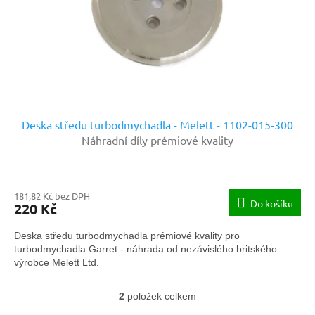
Deska středu turbodmychadla - Melett - 1102-015-300
Náhradní díly prémiové kvality
181,82 Kč bez DPH
Do košíku
220 Kč
Deska středu turbodmychadla prémiové kvality pro
turbodmychadla Garret - náhrada od nezávislého britského
výrobce Melett Ltd.
2
položek celkem
O