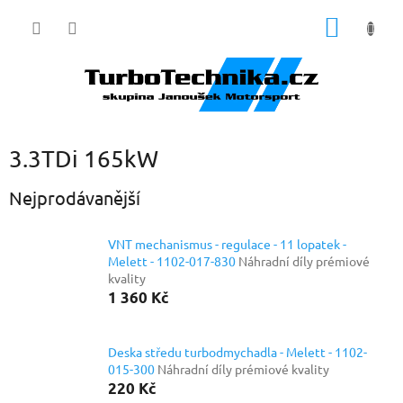
Přejít
NÁKUP
na
obsah
KOŠÍK
3.3TDi 165kW
Nejprodávanější
VNT mechanismus - regulace - 11 lopatek -
Melett - 1102-017-830
Náhradní díly prémiové
kvality
1 360 Kč
Deska středu turbodmychadla - Melett - 1102-
015-300
Náhradní díly prémiové kvality
220 Kč