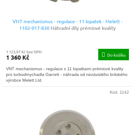
ů
VNT mechanismus - regulace - 11 lopatek - Melett -
1102-017-830
Náhradní díly prémiové kvality
1 123,97 Kč bez DPH
Do košíku
1 360 Kč
VNT mechanismus - regulace s 11 lopatkami prémiové kvality
pro turbodmychadla Garrett - náhrada od nezávislého britského
výrobce Melett Ltd.
Kód:
1142