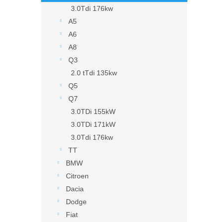
3.0Tdi 176kw
A5
A6
A8
Q3
2.0 tTdi 135kw
Q5
Q7
3.0TDi 155kW
3.0TDi 171kW
3.0Tdi 176kw
TT
BMW
Citroen
Dacia
Dodge
Fiat