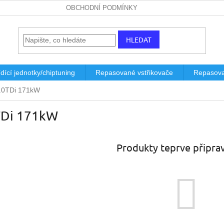
OBCHODNÍ PODMÍNKY
HLEDAT
dící jednotky/chiptuning
Repasované vstřikovače
Repasova
.0TDi 171kW
TDi 171kW
Produkty teprve připra