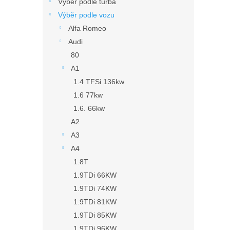
n
Výběr podle turba
e
Výběr podle vozu
l
Alfa Romeo
Audi
80
A1
1.4 TFSi 136kw
1.6 77kw
1.6. 66kw
A2
A3
A4
1.8T
1.9TDi 66KW
1.9TDi 74KW
1.9TDi 81KW
1.9TDi 85KW
1.9TDi 96KW