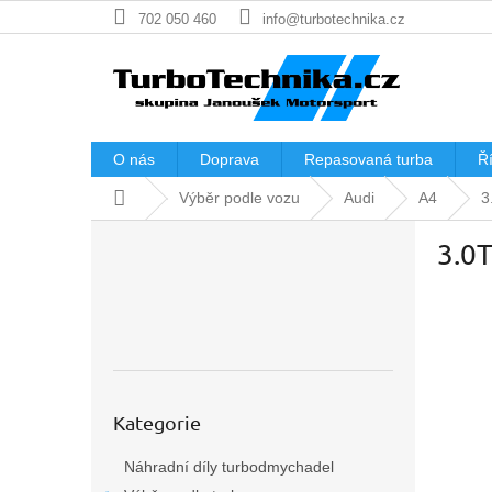
Přejít
702 050 460
info@turbotechnika.cz
na
obsah
O nás
Doprava
Repasovaná turba
Ří
Domů
Výběr podle vozu
Audi
A4
3
P
3.0
o
s
t
r
a
n
n
Přeskočit
í
Kategorie
kategorie
p
Náhradní díly turbodmychadel
a