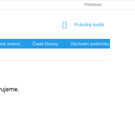
Přihlášení
NÁKUPNÍ
Prázdný košík
KOŠÍK
né motory
Časté Dotazy
Obchodní podmínky
Podmín
vujeme.