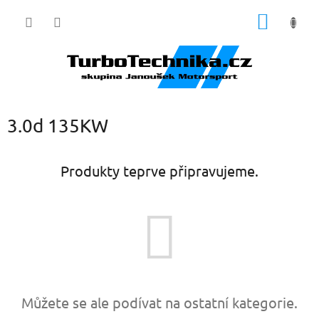
Přejít
NÁKUP
na
obsah
KOŠÍK
3.0d 135KW
Produkty teprve připravujeme.
Můžete se ale podívat na ostatní kategorie.