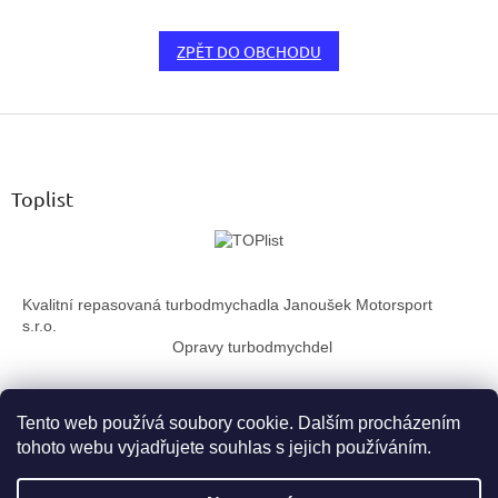
ZPĚT DO OBCHODU
Z
á
p
a
Toplist
t
í
Kvalitní repasovaná turbodmychadla Janoušek Motorsport
s.r.o.
Opravy turbodmychdel
Tento web používá soubory cookie. Dalším procházením
tohoto webu vyjadřujete souhlas s jejich používáním.
Vytvořil Shoptet