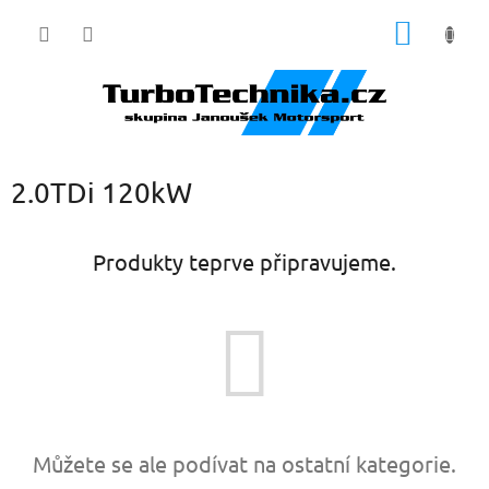
Přejít
NÁKUP
na
obsah
KOŠÍK
2.0TDi 120kW
Produkty teprve připravujeme.
Můžete se ale podívat na ostatní kategorie.