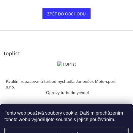
ZPĚT DO OBCHODU
Z
á
p
a
Toplist
t
í
Kvalitní repasovaná turbodmychadla Janoušek Motorsport
s.r.o.
Opravy turbodmychdel
Tento web používá soubory cookie. Dalším procházením
tohoto webu vyjadřujete souhlas s jejich používáním.
Vytvořil Shoptet