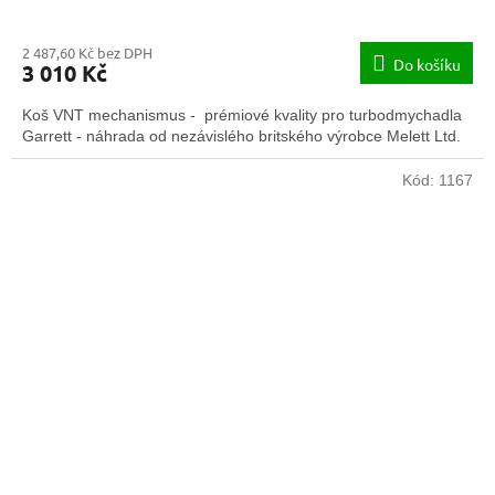
2 487,60 Kč bez DPH
Do košíku
3 010 Kč
Koš VNT mechanismus - prémiové kvality pro turbodmychadla
Garrett - náhrada od nezávislého britského výrobce Melett Ltd.
Kód:
1167