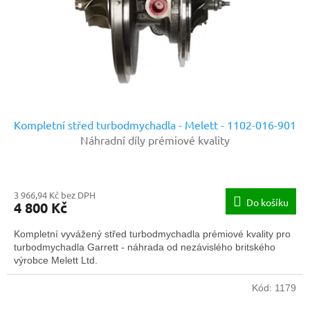
o
d
u
k
t
ů
Kompletní střed turbodmychadla - Melett - 1102-016-901
Náhradní díly prémiové kvality
3 966,94 Kč bez DPH
Do košíku
4 800 Kč
Kompletní vyvážený střed turbodmychadla prémiové kvality pro
turbodmychadla Garrett - náhrada od nezávislého britského
výrobce Melett Ltd.
Kód:
1179