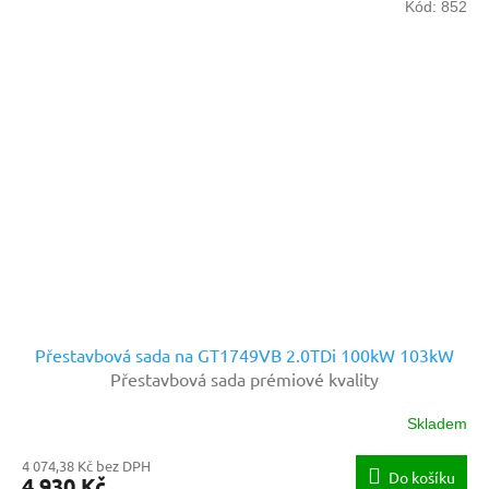
Kód:
852
Přestavbová sada na GT1749VB 2.0TDi 100kW 103kW
Přestavbová sada prémiové kvality
Skladem
Průměrné
hodnocení
4 074,38 Kč bez DPH
produktu
Do košíku
4 930 Kč
je