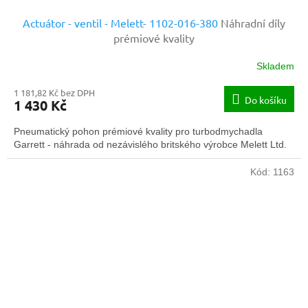
Actuátor - ventil - Melett- 1102-016-380
Náhradní díly
prémiové kvality
Skladem
1 181,82 Kč bez DPH
Do košíku
1 430 Kč
Pneumatický pohon prémiové kvality pro turbodmychadla
Garrett - náhrada od nezávislého britského výrobce Melett Ltd.
Kód:
1163