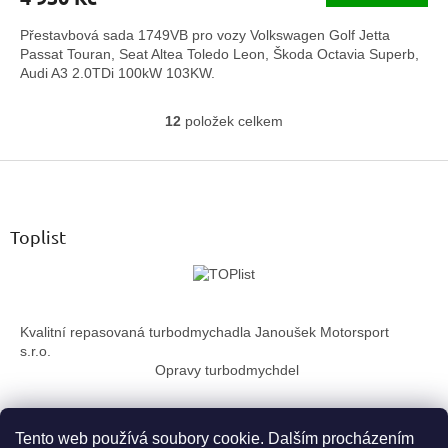
5,0
Přestavbová sada 1749VB pro vozy Volkswagen Golf Jetta
z
Passat Touran, Seat Altea Toledo Leon, Škoda Octavia Superb,
5
Audi A3 2.0TDi 100kW 103KW.
hvězdiček.
12
položek celkem
O
v
Z
l
á
á
d
p
a
a
Toplist
c
t
í
í
p
r
v
Kvalitní repasovaná turbodmychadla Janoušek Motorsport
k
s.r.o.
y
Opravy turbodmychdel
v
ý
p
i
Tento web používá soubory cookie. Dalším procházením