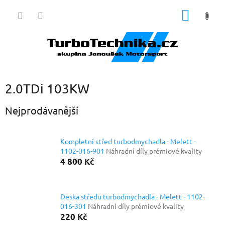
Přejít
NÁKUP
na
obsah
KOŠÍK
2.0TDi 103KW
Nejprodávanější
Kompletní střed turbodmychadla - Melett -
1102-016-901
Náhradní díly prémiové kvality
4 800 Kč
Deska středu turbodmychadla - Melett - 1102-
016-301
Náhradní díly prémiové kvality
220 Kč