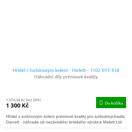
Hřídel s turbínovým kolem - Melett - 1102-017-438
Náhradní díly prémiové kvality
1 074,38 Kč bez DPH
Do košíku
1 300 Kč
Hřídel s turbínovým kolem prémiové kvality pro turbodmychadla
Garrett - náhrada od nezávislého britského výrobce Melett Ltd.