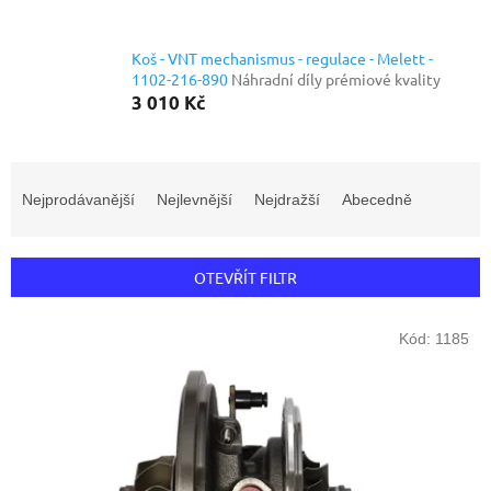
Koš - VNT mechanismus - regulace - Melett -
1102-216-890
Náhradní díly prémiové kvality
3 010 Kč
Ř
a
Nejprodávanější
Nejlevnější
Nejdražší
Abecedně
z
e
n
OTEVŘÍT FILTR
í
p
V
r
Kód:
1185
ý
o
p
d
i
u
s
k
p
t
r
ů