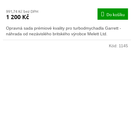
991,74 Kč bez DPH
Do košíku
1 200 Kč
Opravná sada prémiové kvality pro turbodmychadla Garrett -
náhrada od nezávislého britského výrobce Melett Ltd.
Kód:
1145