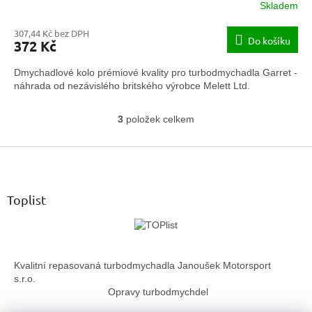
Skladem
307,44 Kč bez DPH
Do košíku
372 Kč
Dmychadlové kolo prémiové kvality pro turbodmychadla Garret -
náhrada od nezávislého britského výrobce Melett Ltd.
3
položek celkem
O
v
Z
l
á
á
d
p
a
a
Toplist
c
t
í
í
p
r
v
Kvalitní repasovaná turbodmychadla Janoušek Motorsport
k
s.r.o.
y
Opravy turbodmychdel
v
ý