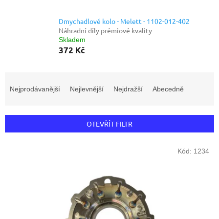
Dmychadlové kolo - Melett - 1102-012-402
Náhradní díly prémiové kvality
Skladem
372 Kč
Ř
a
Nejprodávanější
Nejlevnější
Nejdražší
Abecedně
z
e
n
OTEVŘÍT FILTR
í
p
V
r
Kód:
1234
ý
o
p
d
i
u
s
k
p
t
r
ů