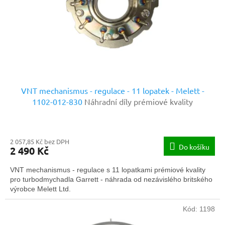
o
d
u
k
t
ů
VNT mechanismus - regulace - 11 lopatek - Melett -
1102-012-830
Náhradní díly prémiové kvality
2 057,85 Kč bez DPH
Do košíku
2 490 Kč
VNT mechanismus - regulace s 11 lopatkami prémiové kvality
pro turbodmychadla Garrett - náhrada od nezávislého britského
výrobce Melett Ltd.
Kód:
1198