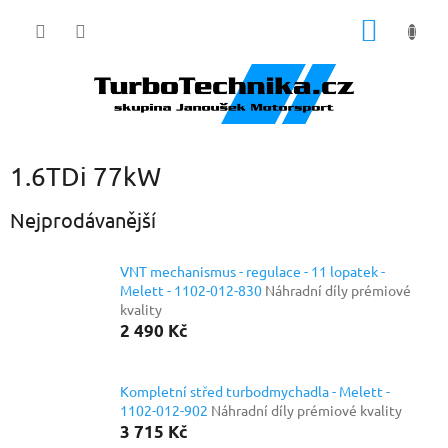
Přejít
NÁKUP
na
obsah
KOŠÍK
1.6TDi 77kW
Nejprodávanější
VNT mechanismus - regulace - 11 lopatek -
Melett - 1102-012-830
Náhradní díly prémiové
kvality
2 490 Kč
Kompletní střed turbodmychadla - Melett -
1102-012-902
Náhradní díly prémiové kvality
3 715 Kč