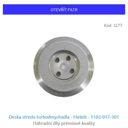
e
n
OTEVŘÍT FILTR
í
p
V
r
Kód:
1177
ý
o
p
d
i
u
s
k
p
t
r
ů
o
d
u
k
t
ů
Deska středu turbodmychadla - Melett - 1102-017-301
Náhradní díly prémiové kvality