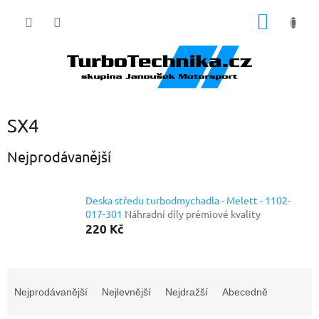
Přejít
NÁKUP
na
obsah
KOŠÍK
SX4
Nejprodávanější
Deska středu turbodmychadla - Melett - 1102-
017-301
Náhradní díly prémiové kvality
220 Kč
Ř
a
Nejprodávanější
Nejlevnější
Nejdražší
Abecedně
z