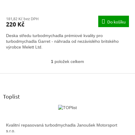
181,82 Kč bez DPH
Do košíku
220 Kč
Deska středu turbodmychadla prémiové kvality pro
turbodmychadla Garret - náhrada od nezávislého britského
výrobce Melett Ltd.
1
položek celkem
O
v
Z
l
á
á
d
p
a
a
Toplist
c
t
í
í
p
r
v
Kvalitní repasovaná turbodmychadla Janoušek Motorsport
k
s.r.o.
y