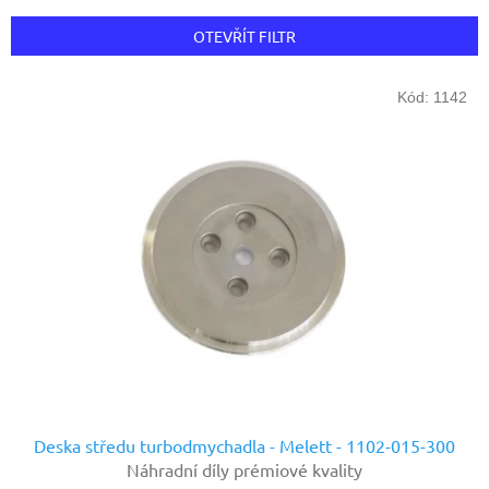
e
n
OTEVŘÍT FILTR
í
p
V
r
Kód:
1142
ý
o
p
d
i
u
s
k
p
t
r
ů
o
d
u
k
t
ů
Deska středu turbodmychadla - Melett - 1102-015-300
Náhradní díly prémiové kvality