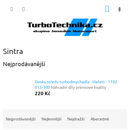
Přejít
NÁKUP
na
obsah
KOŠÍK
Sintra
Nejprodávanější
Deska středu turbodmychadla - Melett - 1102-
015-300
Náhradní díly prémiové kvality
220 Kč
Ř
a
Nejprodávanější
Nejlevnější
Nejdražší
Abecedně
z