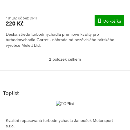
181,82 Kč bez DPH
Do košíku
220 Kč
Deska středu turbodmychadla prémiové kvality pro
turbodmychadla Garret - náhrada od nezávislého britského
výrobce Melett Ltd.
1
položek celkem
O
v
Z
l
á
á
d
p
a
a
Toplist
c
t
í
í
p
r
v
Kvalitní repasovaná turbodmychadla Janoušek Motorsport
k
s.r.o.
y