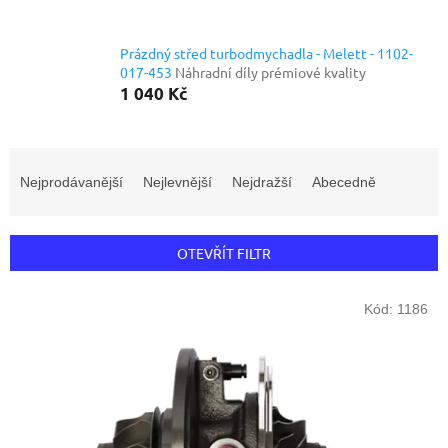
Prázdný střed turbodmychadla - Melett - 1102-
017-453
Náhradní díly prémiové kvality
1 040 Kč
Ř
a
Nejprodávanější
Nejlevnější
Nejdražší
Abecedně
z
e
n
OTEVŘÍT FILTR
í
p
V
r
Kód:
1186
ý
o
p
d
i
u
s
k
p
t
r
ů