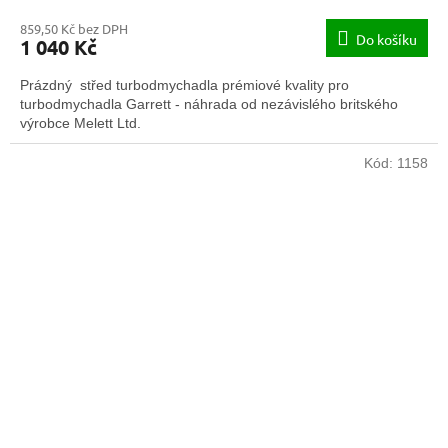
859,50 Kč bez DPH
Do košíku
1 040 Kč
Prázdný střed turbodmychadla prémiové kvality pro
turbodmychadla Garrett - náhrada od nezávislého britského
výrobce Melett Ltd.
Kód:
1158