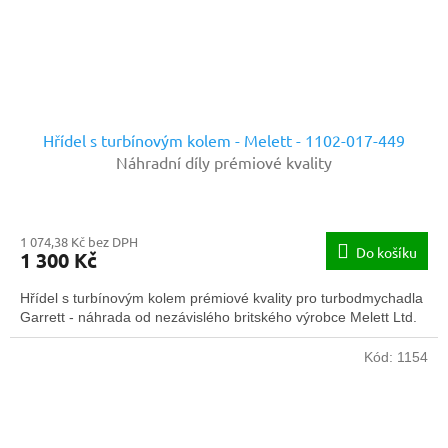
Hřídel s turbínovým kolem - Melett - 1102-017-449
Náhradní díly prémiové kvality
1 074,38 Kč bez DPH
Do košíku
1 300 Kč
Hřídel s turbínovým kolem prémiové kvality pro turbodmychadla
Garrett - náhrada od nezávislého britského výrobce Melett Ltd.
Kód:
1154