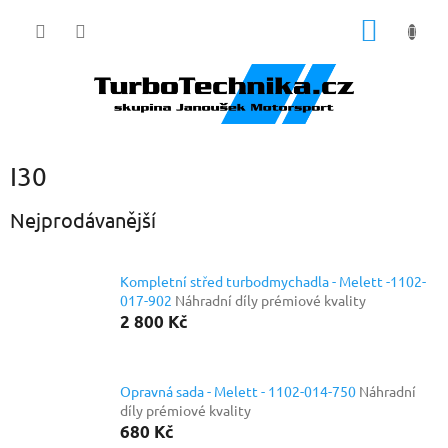
Přejít
NÁKUP
na
obsah
KOŠÍK
I30
Nejprodávanější
Kompletní střed turbodmychadla - Melett -1102-
017-902
Náhradní díly prémiové kvality
2 800 Kč
Opravná sada - Melett - 1102-014-750
Náhradní
díly prémiové kvality
680 Kč