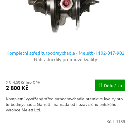
o
d
u
k
t
ů
Kompletní střed turbodmychadla - Melett -1102-017-902
Náhradní díly prémiové kvality
2 314,05 Kč bez DPH
Do košíku
2 800 Kč
Kompletní vyvážený střed turbodmychadla prémiové kvality pro
turbodmychadla Garrett - náhrada od nezávislého britského
výrobce Melett Ltd.
Kód:
1189