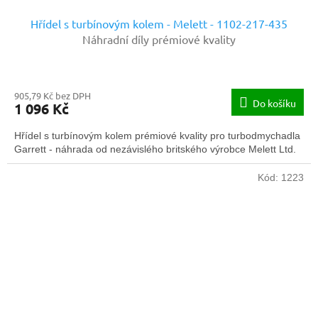
Hřídel s turbínovým kolem - Melett - 1102-217-435
Náhradní díly prémiové kvality
905,79 Kč bez DPH
Do košíku
1 096 Kč
Hřídel s turbínovým kolem prémiové kvality pro turbodmychadla
Garrett - náhrada od nezávislého britského výrobce Melett Ltd.
Kód:
1223