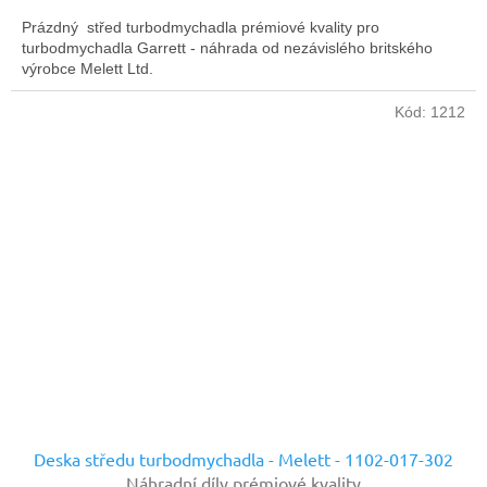
Prázdný střed turbodmychadla prémiové kvality pro
turbodmychadla Garrett - náhrada od nezávislého britského
výrobce Melett Ltd.
Kód:
1212
Deska středu turbodmychadla - Melett - 1102-017-302
Náhradní díly prémiové kvality