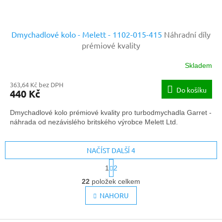
Dmychadlové kolo - Melett - 1102-015-415
Náhradní díly
prémiové kvality
Skladem
363,64 Kč bez DPH
Do košíku
440 Kč
Dmychadlové kolo prémiové kvality pro turbodmychadla Garret -
náhrada od nezávislého britského výrobce Melett Ltd.
NAČÍST DALŠÍ 4
S
1
2
t
O
r
22
položek celkem
v
á
l
NAHORU
n
k
á
o
d
v