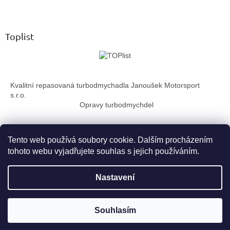
Z
a
á
c
á
n
í
p
í
p
a
Toplist
r
t
v
í
k
y
v
Kvalitní repasovaná turbodmychadla Janoušek Motorsport
ý
s.r.o.
p
Opravy turbodmychdel
i
s
u
Tento web používá soubory cookie. Dalším procházením
tohoto webu vyjadřujete souhlas s jejich používáním.
Vytvořil Shoptet
Nastavení
Copyright 2026
TurboTechnika.cz
. Všechna práva vyhrazena.
Souhlasím
Upravit nastavení cookies