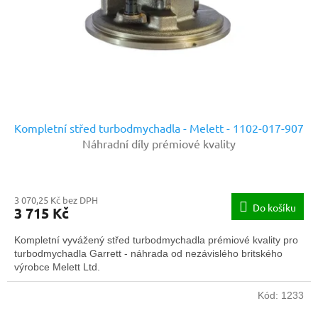
o
d
u
k
t
ů
Kompletní střed turbodmychadla - Melett - 1102-017-907
Náhradní díly prémiové kvality
3 070,25 Kč bez DPH
Do košíku
3 715 Kč
Kompletní vyvážený střed turbodmychadla prémiové kvality pro
turbodmychadla Garrett - náhrada od nezávislého britského
výrobce Melett Ltd.
Kód:
1233