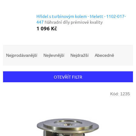
Hřídel s turbínovým kolem - Melett - 1102-017-
447
Náhradní díly prémiové kvality
1 096 Kč
Ř
a
Nejprodávanější
Nejlevnější
Nejdražší
Abecedně
z
e
n
OTEVŘÍT FILTR
í
p
V
r
Kód:
1235
ý
o
p
d
i
u
s
k
p
t
r
ů