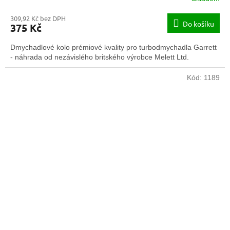
309,92 Kč bez DPH
Do košíku
375 Kč
Dmychadlové kolo prémiové kvality pro turbodmychadla Garrett
- náhrada od nezávislého britského výrobce Melett Ltd.
Kód:
1189