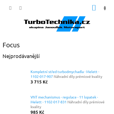
Přejít
NÁKUP
na
obsah
KOŠÍK
Focus
Nejprodávanější
Kompletní střed turbodmychadla - Melett -
1102-017-907
Náhradní díly prémiové kvality
3 715 Kč
VNT mechanismus - regulace - 11 lopatek -
Melett - 1102-017-831
Náhradní díly prémiové
kvality
985 Kč