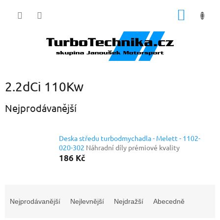
Přejít
NÁKUP
na
obsah
KOŠÍK
2.2dCi 110Kw
Nejprodávanější
Deska středu turbodmychadla - Melett - 1102-
020-302
Náhradní díly prémiové kvality
186 Kč
Ř
a
Nejprodávanější
Nejlevnější
Nejdražší
Abecedně
z