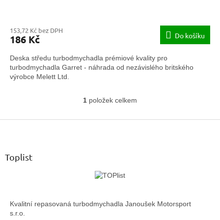
153,72 Kč bez DPH
Do košíku
186 Kč
Deska středu turbodmychadla prémiové kvality pro
turbodmychadla Garret - náhrada od nezávislého britského
výrobce Melett Ltd.
1
položek celkem
O
v
Z
l
á
á
d
p
a
a
Toplist
c
t
í
í
p
r
v
Kvalitní repasovaná turbodmychadla Janoušek Motorsport
k
s.r.o.
y