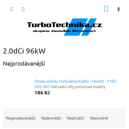
Přejít
NÁKUP
na
obsah
KOŠÍK
2.0dCi 96kW
Nejprodávanější
Deska středu turbodmychadla - Melett - 1102-
020-302
Náhradní díly prémiové kvality
186 Kč
Ř
a
Nejprodávanější
Nejlevnější
Nejdražší
Abecedně
z