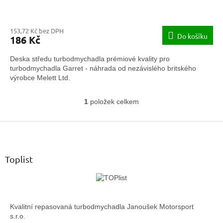
153,72 Kč bez DPH
Do košíku
186 Kč
Deska středu turbodmychadla prémiové kvality pro
turbodmychadla Garret - náhrada od nezávislého britského
výrobce Melett Ltd.
1
položek celkem
O
v
Z
l
á
á
d
p
a
a
Toplist
c
t
í
í
p
r
v
Kvalitní repasovaná turbodmychadla Janoušek Motorsport
k
s.r.o.
y