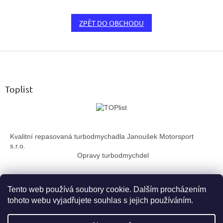
ZPĚT DO OBCHODU
Z
á
p
a
Toplist
t
í
Kvalitní repasovaná turbodmychadla Janoušek Motorsport
s.r.o.
Opravy turbodmychdel
Tento web používá soubory cookie. Dalším procházením
tohoto webu vyjadřujete souhlas s jejich používáním.
Vytvořil Shoptet