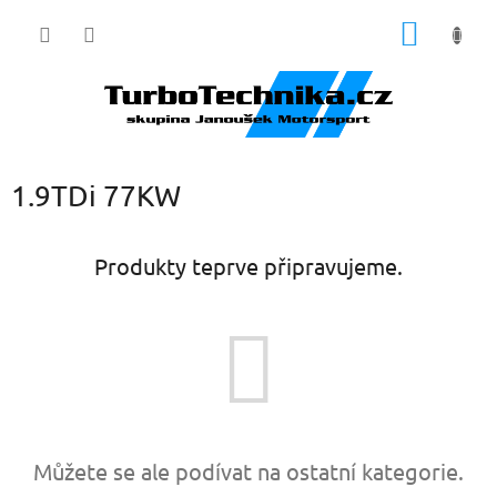
Přejít
NÁKUP
na
obsah
KOŠÍK
1.9TDi 77KW
Produkty teprve připravujeme.
Můžete se ale podívat na ostatní kategorie.