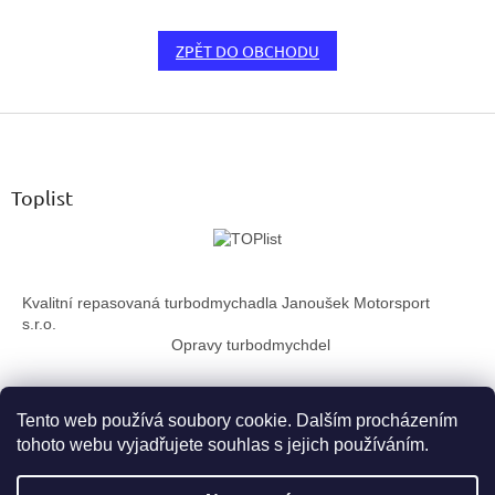
ZPĚT DO OBCHODU
Z
á
p
a
Toplist
t
í
Kvalitní repasovaná turbodmychadla Janoušek Motorsport
s.r.o.
Opravy turbodmychdel
Tento web používá soubory cookie. Dalším procházením
tohoto webu vyjadřujete souhlas s jejich používáním.
Vytvořil Shoptet