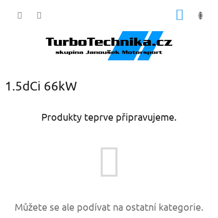
Přejít
NÁKUP
na
obsah
KOŠÍK
1.5dCi 66kW
Produkty teprve připravujeme.
Můžete se ale podívat na ostatní kategorie.