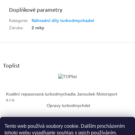
Doplňkové parametry
Kategorie
:
Náhradní díly turbodmychadel
Záruka
:
2 roky
Z
á
p
a
Toplist
t
í
Kvalitní repasovaná turbodmychadla Janoušek Motorsport
s.r.o.
Opravy turbodmychdel
Tento web používá soubory cookie. Dalším procházením
tohoto webu vyjadřujete souhlas s jejich používáním.