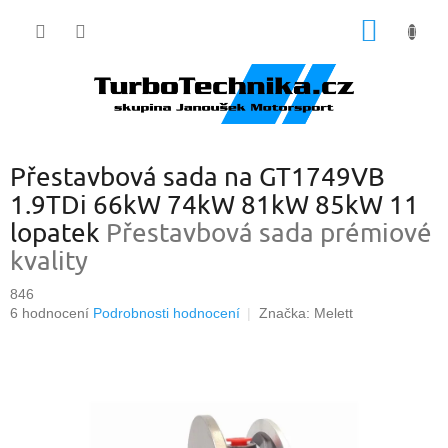
Přejít
NÁKUP
na
obsah
KOŠÍK
Přestavbová sada na GT1749VB
1.9TDi 66kW 74kW 81kW 85kW 11
lopatek
Přestavbová sada prémiové
kvality
846
Průměrné
6 hodnocení
Podrobnosti hodnocení
Značka:
Melett
hodnocení
produktu
je
5,0
z
5
hvězdiček.