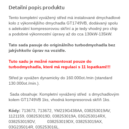
Detailní popis produktu
Tento kompletní vyvážený střed má instalované dmychadlové
kolo z výkonnějšího dmychadla GT1749VB, dodávaný spolu
s adekvátní kompresorovou skříní a je tedy vhodný pro chip
a podobné výkonnostní úpravy až do cca 130kW-135kW.
Tato sada pasuje do originálního turbodmychadla bez
jakýchkoliv úprav na vozidle.
Tuto sadu je možné namontovat pouze do
turbodmychadla, které má regulaci s 11 lopatkami!!!
Střed je vyvážen dynamicky do 160.000ot./min (standard
130.000ot./min.).
Sada obsahuje: Kompletní vyvážený střed s dmychadlovým
kolem GT1749VB 1ks, vhodná kompresorová skříň 1ks.
Kódy:
713673, 713672, YM219G438AA, 038253019AV,
1121159, 038253019D, 038253019A, 03G253014RX,
038253019DV, 038253019DX, 038253019AX,
03G235014R, 035253016L.