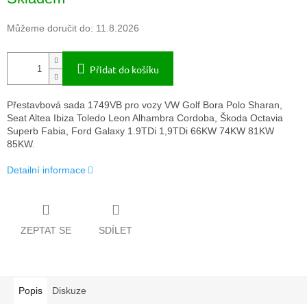
cena:
Můžeme doručit do:
11.8.2026
Přidat do košíku
Přestavbová sada 1749VB pro vozy VW Golf Bora Polo Sharan,
Seat Altea Ibiza Toledo Leon Alhambra Cordoba, Škoda Octavia
Superb Fabia, Ford Galaxy 1.9TDi 1,9TDi 66KW 74KW 81KW
85KW.
Detailní informace
ZEPTAT SE
SDÍLET
Popis
Diskuze