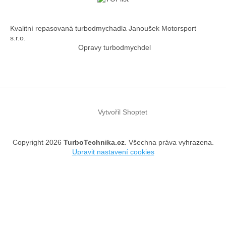
í
Kvalitní repasovaná turbodmychadla Janoušek Motorsport
s.r.o.
Opravy turbodmychdel
Vytvořil Shoptet
Copyright 2026
TurboTechnika.cz
. Všechna práva vyhrazena.
Upravit nastavení cookies