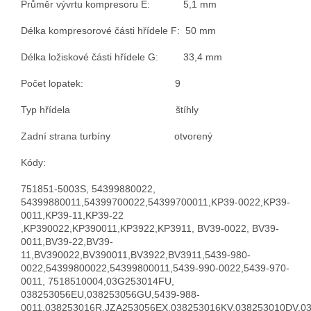
Průměr vývrtu kompresoru E: 5,1 mm
Délka kompresorové části hřídele F: 50 mm
Délka ložiskové části hřídele G: 33,4 mm
Počet lopatek: 9
Typ hřídela štíhly
Zadní strana turbíny otvorený
Kódy:
751851-5003S, 54399880022,
54399880011,54399700022,54399700011,KP39-0022,KP39-
0011,KP39-11,KP39-22
,KP390022,KP390011,KP3922,KP3911, BV39-0022, BV39-
0011,BV39-22,BV39-
11,BV390022,BV390011,BV3922,BV3911,5439-980-
0022,54399800022,54399800011,5439-990-0022,5439-970-
0011, 7518510004,03G253014FU,
038253056EU,038253056GU,5439-988-
0011,038253016R,JZA253056EX,038253016KV,038253010DV,0