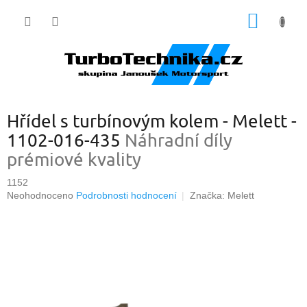
Přejít
NÁKUP
na
obsah
KOŠÍK
Hřídel s turbínovým kolem - Melett -
1102-016-435
Náhradní díly
prémiové kvality
1152
Průměrné
Neohodnoceno
Podrobnosti hodnocení
Značka:
Melett
hodnocení
produktu
je
0,0
z
5
hvězdiček.