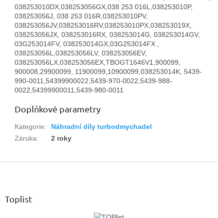
038253010DX,038253056GX,038 253 016L,038253010P,
038253056J, 038 253 016R,038253010PV,
038253056JV,038253016RV,038253010PX,038253019X,
038253056JX, 038253016RX, 038253014G, 038253014GV,
03G253014FV, 038253014GX,03G253014FX ,
038253056L,038253056LV, 038253056EV,
038253056LX,038253056EX,TBOGT1646V1,900099,
900008,29900099, 11900099,10900099,038253014K, 5439-
990-0011,54399900022,5439-970-0022,5439-988-
0022,54399900011,5439-980-0011
Doplňkové parametry
Kategorie
:
Náhradní díly turbodmychadel
Záruka
:
2 roky
Z
á
p
a
Toplist
t